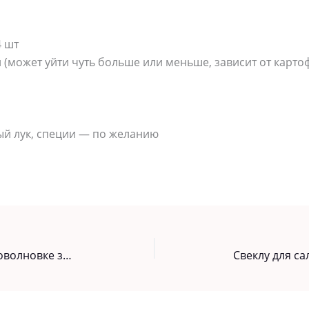
4 шт
 (может уйти чуть больше или меньше, зависит от карто
ый лук, специи — по желанию
Как я готовлю скумбрию в микроволновке за 7 минут. Мой проверенный рецепт!