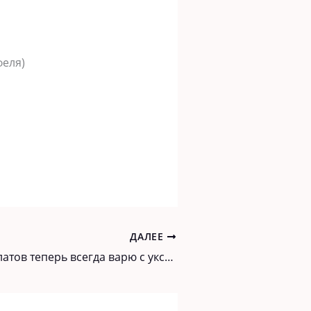
феля)
ДАЛЕЕ
Свеклу для салатов теперь всегда варю с уксусом. Очень зря, что об этом почти никто не знает!