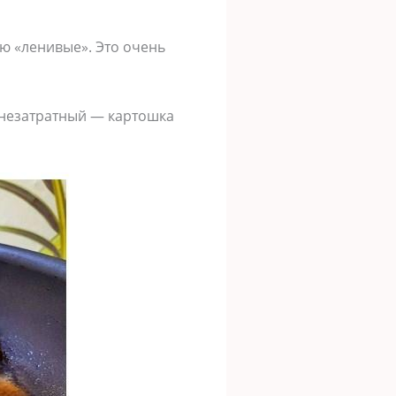
аю «ленивые». Это очень
ь незатратный — картошка