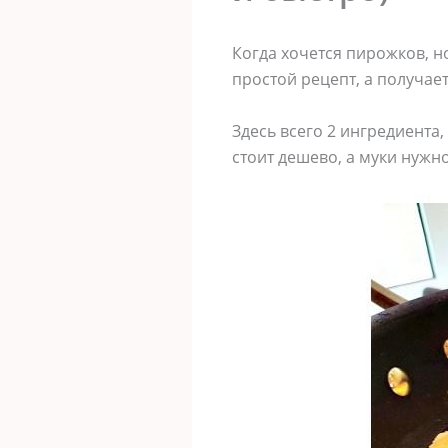
Когда хочется пирожков, но
простой рецепт, а получаетс
Здесь всего 2 ингредиента
стоит дешево, а муки нужн