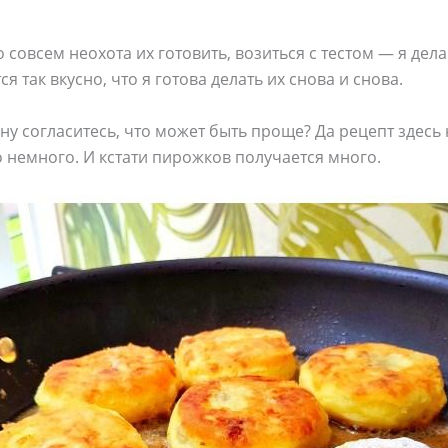
 совсем неохота их готовить, возиться с тестом — я дел
я так вкусно, что я готова делать их снова и снова.
, ну согласитесь, что может быть проще? Да рецепт здес
о немного. И кстати пирожков получается много.