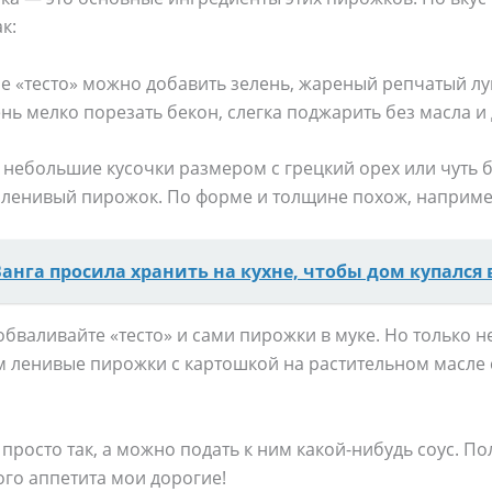
к:
 «тесто» можно добавить зелень, жареный репчатый лу
нь мелко порезать бекон, слегка поджарить без масла и
м небольшие кусочки размером с грецкий орех или чут
 ленивый пирожок. По форме и толщине похож, например
Ванга просила хранить на кухне, чтобы дом купался 
обваливайте «тесто» и сами пирожки в муке. Но только н
 ленивые пирожки с картошкой на растительном масле с
просто так, а можно подать к ним какой-нибудь соус. По
го аппетита мои дорогие!