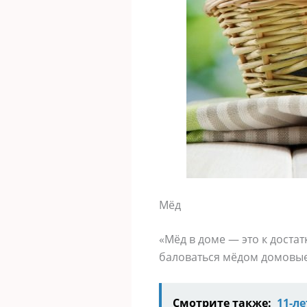
Мёд
«Мёд в доме — это к доста
баловаться мёдом домовые.
Смотрите также:
11-л