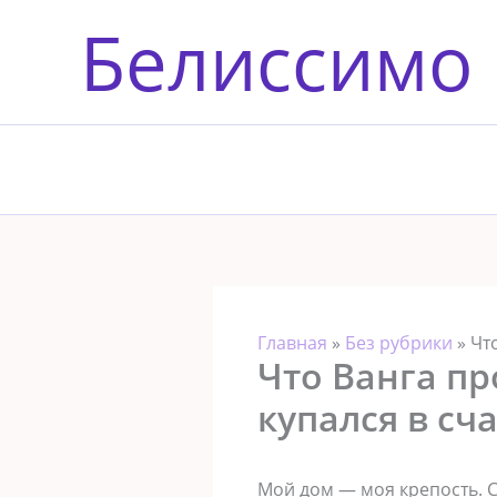
Перейти
Белиссимо
к
содержимому
Главная
»
Без рубрики
»
Чт
Что Ванга пр
купался в сч
Мой дом — моя крепость. Со