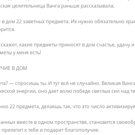
рская целительница Ванга раньше рассказывала,
 в дом 22 заветных предмета. Их нужно обязательно хр
орится.
скажет, какие предметы приносят в дом счастье, удачу 
меты у меня есть!
УЧИЕ В ДОМ
а? — спросишь ты. И тут всё не случайно. Великая Ванга
ческой энергии, оно дает волю победе светлых сил над 
нно 22 предмета, делаешь так, что это число активизируе
ранных вместе в одном пространстве, становится своео
е прилетит к тебе и подарит благополучие.