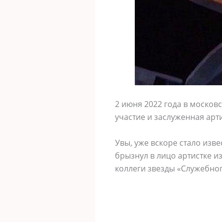
2 июня 2022 года в москов
участие и заслуженная арт
Увы, уже вскоре стало изв
брызнул в лицо артистке и
коллеги звезды «Служебно