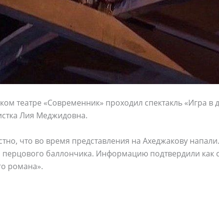
ском театре «Современник» проходил спектакль «Игра в 
истка Лия Меджидовна.
естно, что во время представления на Ахеджакову напал
з перцового баллончика. Информацию подтвердили как с
го романа».