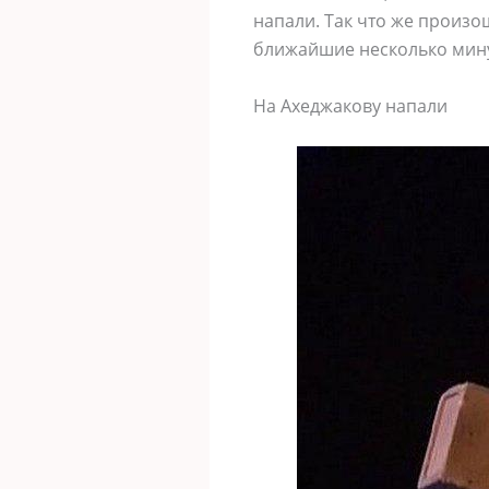
напали. Так что же произо
ближайшие несколько мину
На Ахеджакову напали