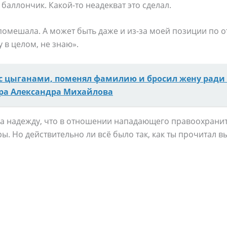
аллончик. Какой-то неадекват это сделал.
 помешала. А может быть даже и из-за моей позиции по 
 в целом, не знаю».
с цыганами, поменял фамилию и бросил жену ради 
ра Александра Михайлова
ла надежду, что в отношении нападающего правоохрани
. Но действительно ли всё было так, как ты прочитал в