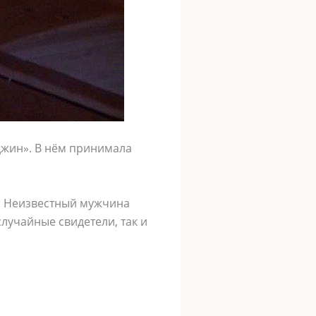
джин». В нём принимала
и. Неизвестный мужчина
лучайные свидетели, так и