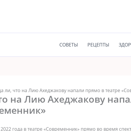
СОВЕТЫ
РЕЦЕПТЫ
ЗДОР
а ли, что на Лию Ахеджакову напали прямо в театре «С
то на Лию Ахеджакову напа
ременник»
я 2022 года в театре «Современник» прямо во время спек