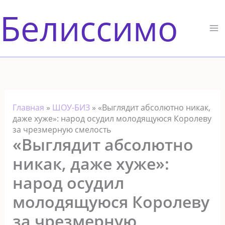
Перейти
Белиссимо
к
содержимому
Главная
»
ШОУ-БИЗ
»
«Выглядит абсолютно никак,
даже хуже»: народ осудил молодящуюся Королеву
за чрезмерную смелость
«Выглядит абсолютно
никак, даже хуже»:
народ осудил
молодящуюся Королеву
за чрезмерную