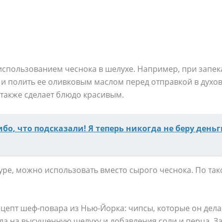
 использованием чеснока в шелухе. Например, при зап
 и полить ее оливковым маслом перед отправкой в духов
также сделает блюдо красивым.
ибо, что подсказали! Я теперь никогда не беру деньг
ре, можно использовать вместо сырого чеснока. По так
цепт шеф-повара из Нью-Йорка: чипсы, которые он дела
ла на высушенную шелуху и добавления соли и перца. З