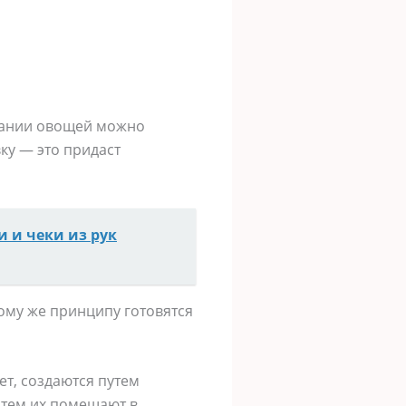
екании овощей можно
ку — это придаст
и и чеки из рук
ому же принципу готовятся
ет, создаются путем
атем их помещают в