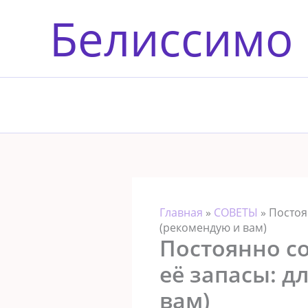
Перейти
Белиссимо
к
содержимому
Главная
»
СОВЕТЫ
»
Постоя
(рекомендую и вам)
Постоянно с
её запасы: д
вам)