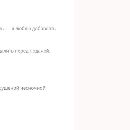
вы — я люблю добавлять
далить перед подачей.
е сушеной чесночной