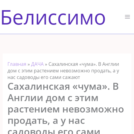
Перейти
Белиссимо
к
содержимому
Главная
»
ДАЧА
»
Сахалинская «чума». В Англии
дом с этим растением невозможно продать, а у
нас садоводы его сами сажают
Сахалинская «чума». В
Англии дом с этим
растением невозможно
продать, а у нас
садоводы его сами