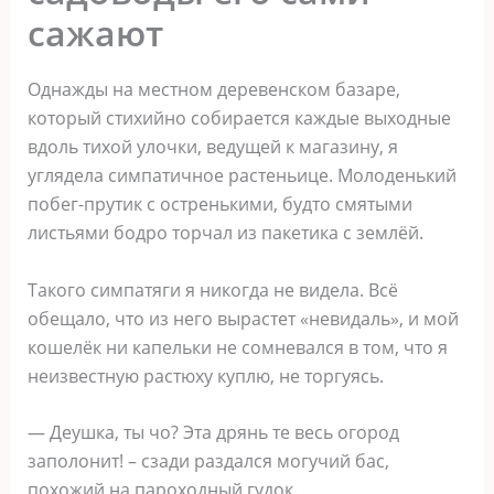
сажают
Однажды на местном деревенском базаре,
который стихийно собирается каждые выходные
вдоль тихой улочки, ведущей к магазину, я
углядела симпатичное растеньице. Молоденький
побег-прутик с остренькими, будто смятыми
листьями бодро торчал из пакетика с землёй.
Такого симпатяги я никогда не видела. Всё
обещало, что из него вырастет «невидаль», и мой
кошелёк ни капельки не сомневался в том, что я
неизвестную растюху куплю, не торгуясь.
— Деушка, ты чо? Эта дрянь те весь огород
заполонит! – сзади раздался могучий бас,
похожий на пароходный гудок.