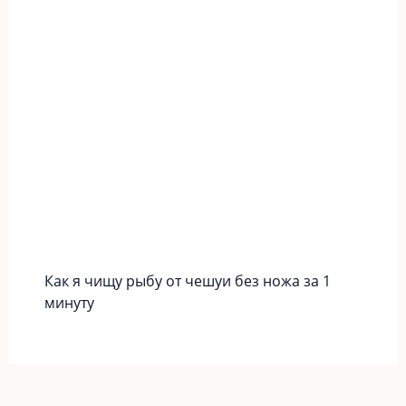
Как я чищу рыбу от чешуи без ножа за 1
минуту