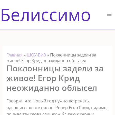
Перейти
Белиссимо
к
содержимому
Главная
»
ШОУ-БИЗ
»
Поклонницы задели за
живое! Егор Крид неожиданно облысел
Поклонницы задели за
живое! Егор Крид
неожиданно облысел
Говорят, что Новый год нужно встречать,
одевшись во все новое. Репер Егор Крид, видимо,
принял эти слова слишком близко к сердцу.