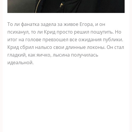
То ли фанатка задела за живое Егора, и он
психанул, то ли Крид просто решил пошутить. Но
итог на голове превзошел все ожидания публики.
Крид сбрил налысо свои длинные локоны. Он стал
гладкий, как яичко, лысина получилась
идеальной.