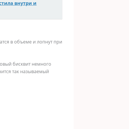
стила внутри и
атся в объеме и лопнут при
товый бисквит немного
учится так называемый