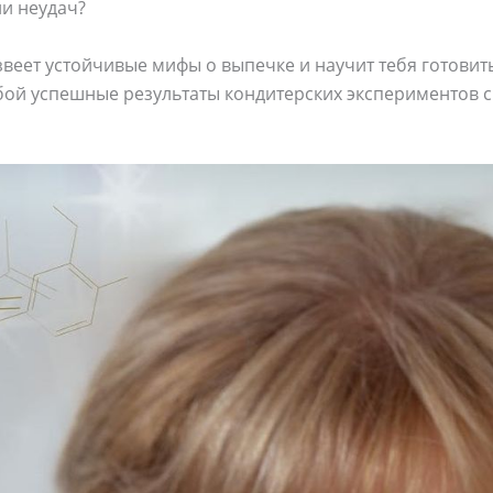
ии неудач?
веет устойчивые мифы о выпечке и научит тебя готовит
обой успешные результаты кондитерских экспериментов 