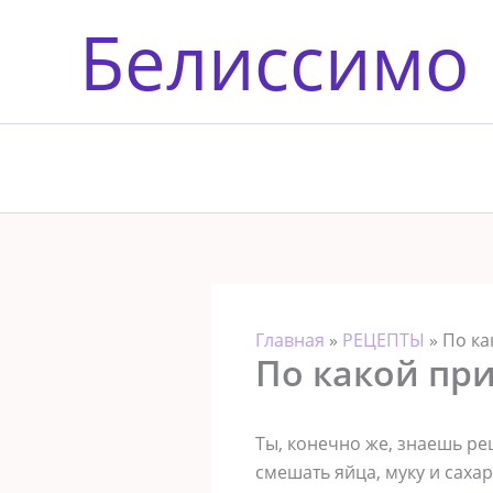
Перейти
Белиссимо
к
содержимому
Главная
»
РЕЦЕПТЫ
»
По ка
По какой пр
Ты, конечно же, знаешь ре
смешать яйца, муку и саха