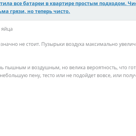
тила все батареи в квартире простым подходом. Чи
ма грязи, но теперь чисто.
 яйца
значно не стоит. Пузырьки воздуха максимально увелич
нь пышным и воздушным, но велика вероятность, что го
в небольшую пену, тесто или не подойдет вовсе, или пол