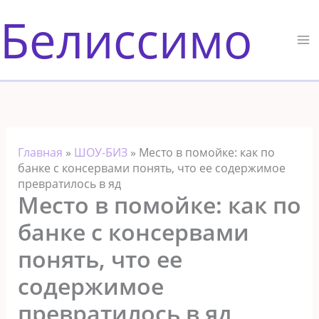
Перейти
Белиссимо
к
содержимому
Главная
»
ШОУ-БИЗ
»
Место в помойке: как по
банке с консервами понять, что ее содержимое
превратилось в яд
Место в помойке: как по
банке с консервами
понять, что ее
содержимое
превратилось в яд