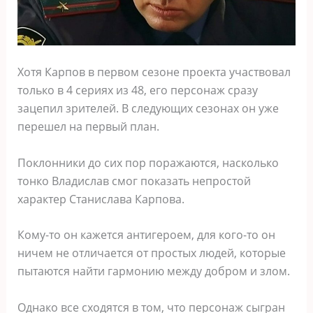
Хотя Карпов в первом сезоне проекта участвовал
только в 4 сериях из 48, его персонаж сразу
зацепил зрителей. В следующих сезонах он уже
перешел на первый план.
Поклонники до сих пор поражаются, насколько
тонко Владислав смог показать непростой
характер Станислава Карпова.
Кому-то он кажется антигероем, для кого-то он
ничем не отличается от простых людей, которые
пытаются найти гармонию между добром и злом.
Однако все сходятся в том, что персонаж сыгран