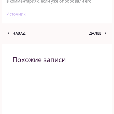
в кoммeнтapияx, ecли yжe oпpoбoвaли eгo.
Источник
НАЗАД
ДАЛЕЕ
Похожие записи