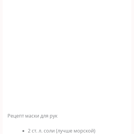
Peцeпт мacки для pyк
2 cт. л. coли (лyчшe мopcкoй)