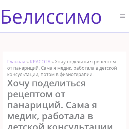
Перейти
Белиссимо
к
содержимому
Главная
»
КРАСОТА
»
Хочу поделиться рецептом
от панариций. Сама я медик, работала в детской
консультации, потом в физиотерапии.
Хочу поделиться
рецептом от
панариций. Сама я
медик, работала в
детской консультации,