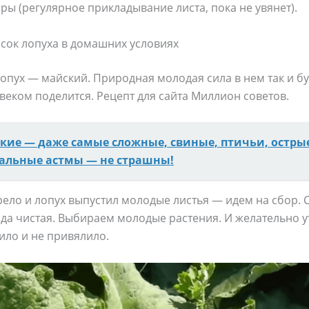
ы (регулярное прикладывание листа, пока не увянет).
сок лопуха в домашних условиях
пух — майский. Природная молодая сила в нем так и бу
овеком поделится. Рецепт для сайта Миллион советов.
кие — даже самые сложные, свиные, птичьи, остры
альные астмы — не страшны!
рело и лопух выпустил молодые листья — идем на сбор.
ода чистая. Выбираем молодые растения. И желательно у
ило и не привялило.