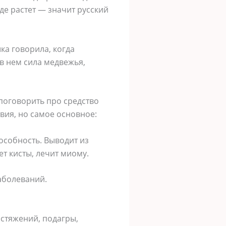
зде растет — значит русский
шка говорила, когда
 в нем сила медвежья,
 поговорить про средство
твия, но самое основное:
особность. Выводит из
т кисты, лечит миому.
аболеваний.
астяжений, подагры,