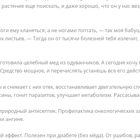
е растение еще поискать, и даже хорошо, что он у нас ве
оги ему кланяться, а не ногами топтать, — так моя бабу
 листьев. — Тогда он от тысячи болезней тебя излечит,
а готовила целебный мед из одуванчиков. А сегодня хочу
. Средство мощное, и перечислять устанешь все его дейс
 и снимает с них отек, восстанавливает двигательную сп
сины, гонит паразитов, улучшает метаболизм. Рассасывае
 природный антисептик. Профилактика онкологических з
и ангине.
эффект. Полезен при диабете (без мёда). От ушибов, р