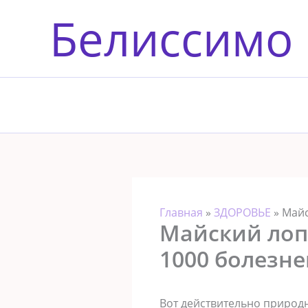
Перейти
Белиссимо
к
содержимому
Главная
»
ЗДОРОВЬЕ
»
Майс
Майский лопу
1000 болезне
Вот действительно природн