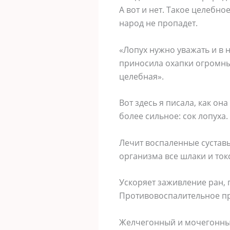
А вот и нет. Такое целебно
народ не пропадет.
«Лопух нужно уважать и в н
приносила охапки огромных
целебная».
Вот здесь я писала, как он
более сильное: сок лопуха
Лечит воспаленные суставы
организма все шлаки и ток
Ускоряет заживление ран,
Противовоспалительное пр
Желчегонный и мочегонный 