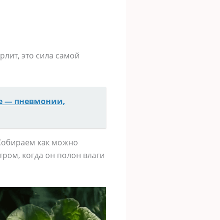
рлит, это сила самой
е — пневмонии,
 Собираем как можно
тром, когда он полон влаги