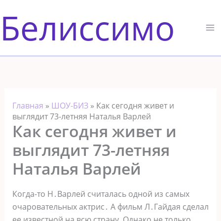
Перейти
Белиссимо
к
содержимому
Главная
»
ШОУ-БИЗ
»
Как сегодня живет и
выглядит 73-летняя Наталья Варлей
Как сегодня живет и
выглядит 73-летняя
Наталья Варлей
Когда-то Н․Варлей считалась одной из самых
очаровательных актрис․ А фильм Л․Гайдая сделал
ее известной на всю страну. Однако не только