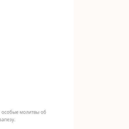
м особые молитвы об
апезу.