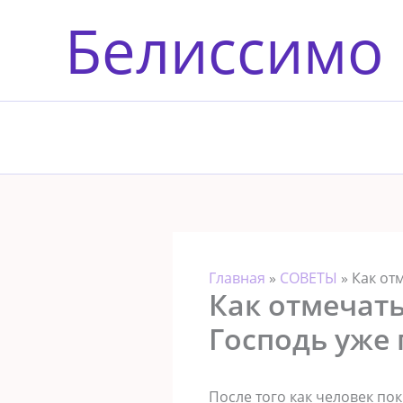
Перейти
Белиссимо
к
содержимому
Главная
»
СОВЕТЫ
»
Как от
Как отмечат
Господь уже 
После того как человек по