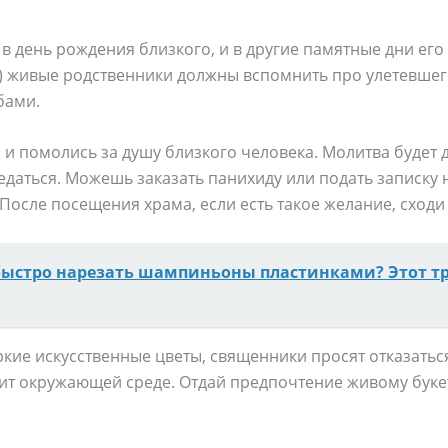
 в день рождения близкого, и в другие памятные дни ег
) живые родственники должны вспомнить про улетевшего
бами.
 и помолись за душу близкого человека. Молитва будет д
едаться. Можешь заказать панихиду или подать записку
После посещения храма, если есть такое желание, сходи 
быстро нарезать шампиньоны пластинками? Этот т
ркие искусственные цветы, священники просят отказаться
ит окружающей среде. Отдай предпочтение живому буке