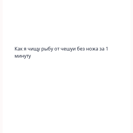
Как я чищу рыбу от чешуи без ножа за 1
минуту