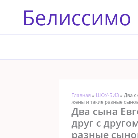
Перейти
Белиссимо
к
содержимому
Главная
»
ШОУ-БИЗ
»
Два с
жены и такие разные сыно
Два сына Ев
друг с друго
разные сыно