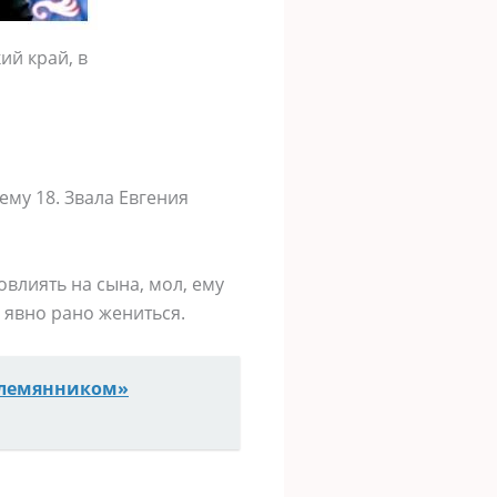
ий край, в
му 18. Звала Евгения
овлиять на сына, мол, ему
0 явно рано жениться.
племянником»