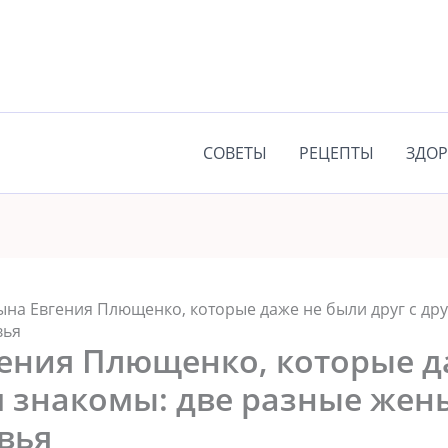
СОВЕТЫ
РЕЦЕПТЫ
ЗДОР
ына Евгения Плющенко, которые даже не были друг с др
вья
гения Плющенко, которые д
м знакомы: две разные жен
вья