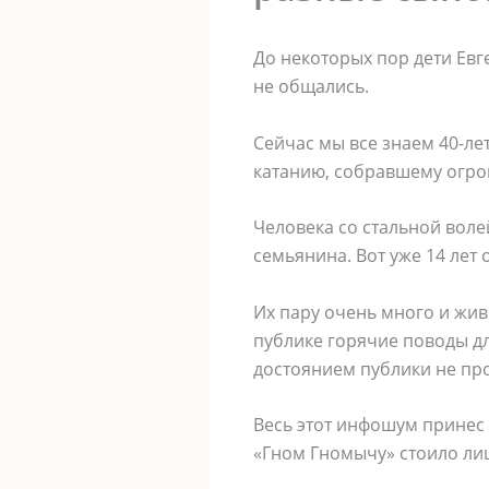
До некоторых пор дети Евг
не общались.
Сейчас мы все знаем 40-ле
катанию, собравшему огро
Человека со стальной волей
семьянина. Вот уже 14 лет 
Их пару очень много и жив
публике горячие поводы дл
достоянием публики не про
Весь этот инфошум принес
«Гном Гномычу» стоило лишь