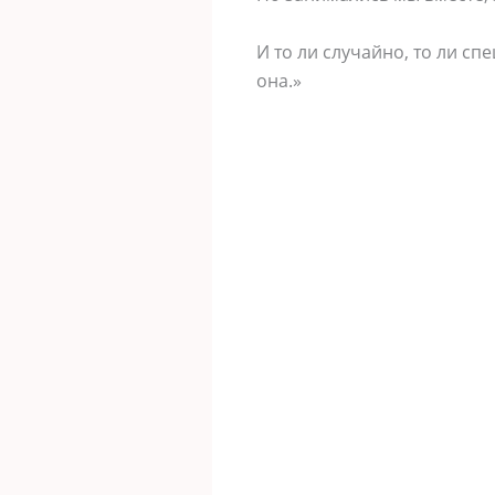
И то ли случайно, то ли сп
она.»