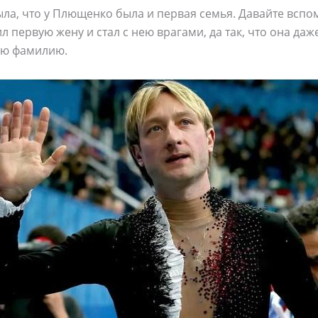
ла, что у Плющенко была и первая семья. Давайте вспом
 первую жену и стал с нею врагами, да так, что она даж
ою фамилию.