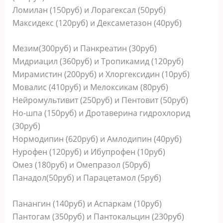
Ломилан (150руб) и Лорагексал (50руб)
Максидекс (120руб) и Дексаметазон (40руб)
Мезим(300руб) и Панкреатин (30руб)
Мидриацил (360руб) и Тропикамид (120руб)
Мирамистин (200руб) и Хлоргексидин (10руб)
Мовалис (410руб) и Мелоксикам (80руб)
Нейромультивит (250руб) и Пентовит (50руб)
Но-шпа (150руб) и Дротаверина гидрохлорид
(30руб)
Нормодипин (620руб) и Амлодипин (40руб)
Нурофен (120руб) и Ибупрофен (10руб)
Омез (180руб) и Омепразол (50руб)
Панадол(50руб) и Парацетамол (5руб)
Панангин (140руб) и Аспаркам (10руб)
Пантогам (350руб) и Пантокальцин (230руб)