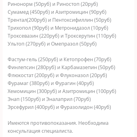
Ринонорм (50руб) и Риностоп (20руб)
Сумамед (450руб) и Азитромицин (90руб)
Трентал(200руб) и Пентоксифиллин (50руб)
Трихопол (90руб) и Метронидазол (10руб)
Троксевазин (220руб) и Троксерутин (110руб)
Ультоп (270руб) и Омепразол (50руб)
Фастум-гель (250руб) и Кетопрофен (70руб)
Финлепсин (280руб) и Карбамазепин (50руб)
Флюкостат (200руб) и Флуконазол (20руб)
Фурамаг (380руб) и Фурагин (40руб)
Хемомицин (300руб) и Азитромицин (100руб)
Энап (150руб) и Эналаприл (70руб)
Эрсефурил (400руб) и Фуразолидон (40руб)
Имеются противопоказания. Необходима
консультация специалиста.