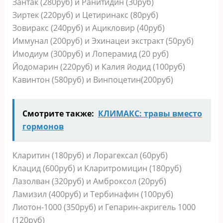
Зантак (280руб) и Ранитидин (30руб)
Зиртек (220руб) и Цетиринакс (80руб)
Зовиракс (240руб) и Ацикловир (40руб)
Иммунал (200руб) и Эхинацеи экстракт (50руб)
Имодиум (300руб) и Лоперамид (20 руб)
Йодомарин (220руб) и Калия йодид (100руб)
Кавинтон (580руб) и Винпоцетин(200руб)
Смотрите также:
КЛИМАКС: травы вместо
гормонов
Кларитин (180руб) и Лорагексал (60руб)
Клацид (600руб) и Кларитромицин (180руб)
Лазолван (320руб) и Амброксол (20руб)
Ламизил (400руб) и Тербинафин (100руб)
Лиотон-1000 (350руб) и Гепарин-акригель 1000
(120руб)