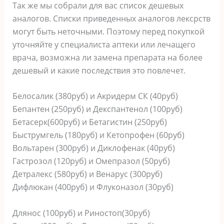
Так же мы собрали для вас список дешевых
аналогов. Списки приведенных аналогов лексрств
могут быть неточными. Поэтому перед покупкой
уточняйте у специалиста аптеки или лечащего
врача, возможна ли замена препарата на более
дешевый и какие последствия это повлечет.
Белосалик (380руб) и Акридерм СК (40руб)
Бепантен (250руб) и Декспантенол (100руб)
Бетасерк(600руб) и Бетагистин (250руб)
Быструмгель (180руб) и Кетопрофен (60руб)
Вольтарен (300руб) и Диклофенак (40руб)
Гастрозол (120руб) и Омепразол (50руб)
Детралекс (580руб) и Венарус (300руб)
Дифлюкан (400руб) и Флуконазол (30руб)
Длянос (100руб) и Риностоп(30руб)