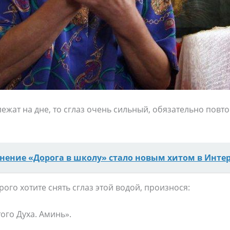
лежат на дне, то сглаз очень сильный, обязательно повто
нение «Дорога в школу» стало новым хитом в Инте
ого хотите снять сглаз этой водой, произнося:
ого Духа. Аминь».