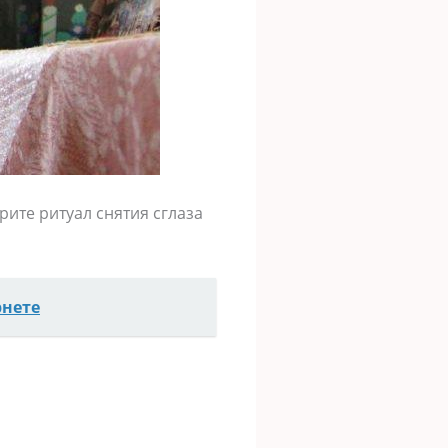
рите ритуал снятия сглаза
рнете