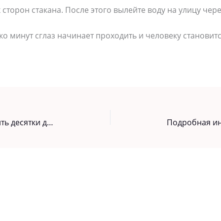
 сторон стакана. После этого вылейте воду на улицу чер
о минут сглаз начинает проходить и человеку становитс
Дешeвые таблетки могут заменить десятки дорогих — раскрываем секреты