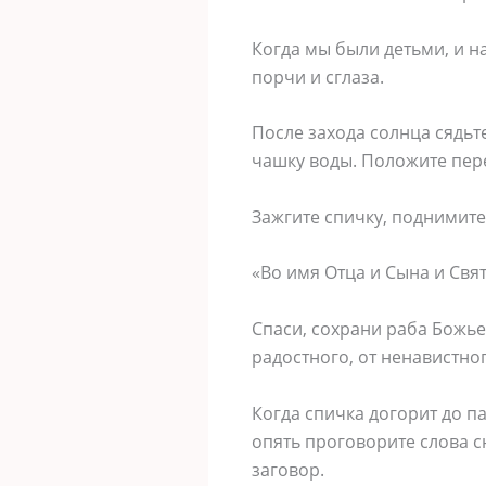
Когда мы были детьми, и н
порчи и сглаза.
После захода солнца сядьте
чашку воды. Положите пере
Зажгите спичку, поднимите
«Во имя Отца и Сына и Свят
Спаси, сохрани раба Божьего
радостного, от ненавистног
Когда спичка догорит до па
опять проговорите слова сн
заговор.