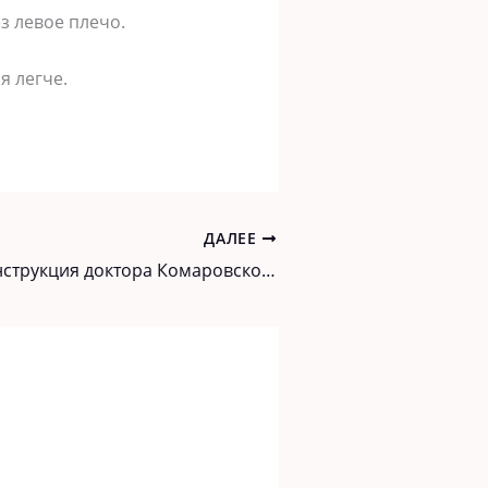
ез левое плечо.
я легче.
ДАЛЕЕ
Подробная инструкция доктора Комаровского по борьбе с вирусами