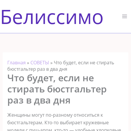
Перейти
Белиссимо
к
содержимому
Главная
»
СОВЕТЫ
»
Что будет, если не стирать
бюстгальтер раз в два дня
Что будет, если не
стирать бюстгальтер
раз в два дня
Женщины могут по-разному относиться к
бюстгальтерам. Кто-то выбирает кружевные
модели с пуш-апом, кто-то — удобные хлопковые