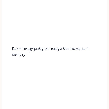
Как я чищу рыбу от чешуи без ножа за 1
минуту