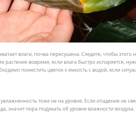
хватает влаги, почва пересушена. Следите, чтобы этого 
те растение вовремя, если влага быстро испаряется, ну
ходимо поместить цветок к емкость с водой, если ситуа
е увлажненность тоже не на уровне. Если опадение не св
а, значит пора подумать об уровне влажности воздуха.