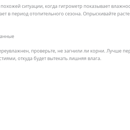
о похожей ситуации, когда гигрометр показывает влажн
ает в период отопительного сезона. Опрыскивайте раст
ванные
ереувлажнен, проверьте, не загнили ли корни. Лучше п
стиями, откуда будет вытекать лишняя влага.