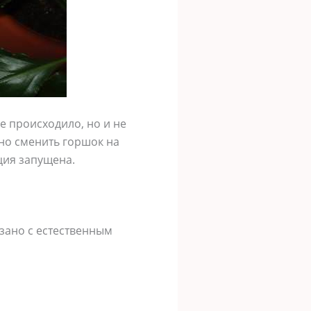
не происходило, но и не
жно сменить горшок на
ция запущена.
язано с естественным