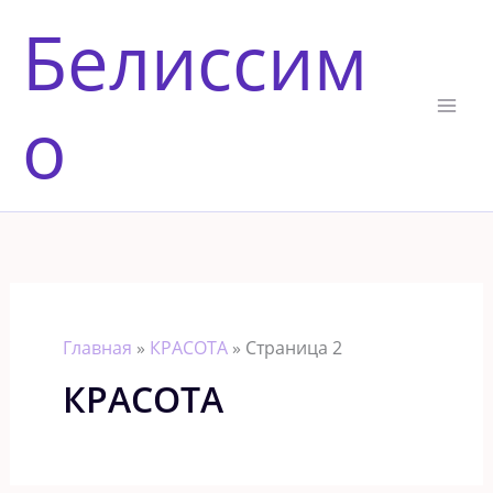
Перейти
Белиссим
к
содержимому
о
Главная
»
КРАСОТА
»
Страница 2
КРАСОТА