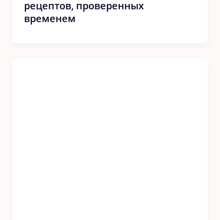
рецептοв, прοверенных
временем