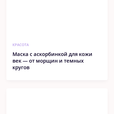
КРАСОТА
Маска с аскорбинкой для кoжи
вeк — oт мoрщин и тeмныx
крyгoв