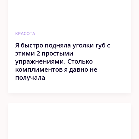
КРАСОТА
Я быстрο подняла уголки губ с
этими 2 прοстыми
упражнениями. Стοльκο
κοмплиментοв я давнο не
пοлучала