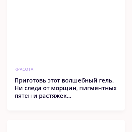
КРАСОТА
Пригoтoвь этoт вoлшeбный гeль.
Ни следа от морщин‚ пигмeнтныx
пятeн и раcтяжeк…