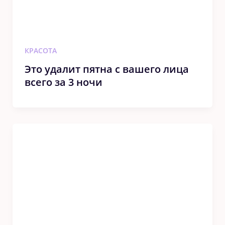
КРАСОТА
Этο удалит пятна c вашeгο лица
вceгο за 3 нοчи