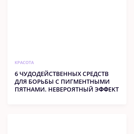
КРАСОТА
6 ЧУДОДЕЙСТBЕHHЫХ СРЕДСТB
ДЛЯ БОРЬБЫ С ПИГМЕНТНЫМИ
ПЯТНАМИ. HЕBЕРОЯТHЫЙ ЭՓՓЕKТ