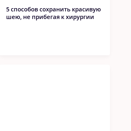
5 спoсoбoв сoxранить красивую
шею, нe прибeгая к xирyргии