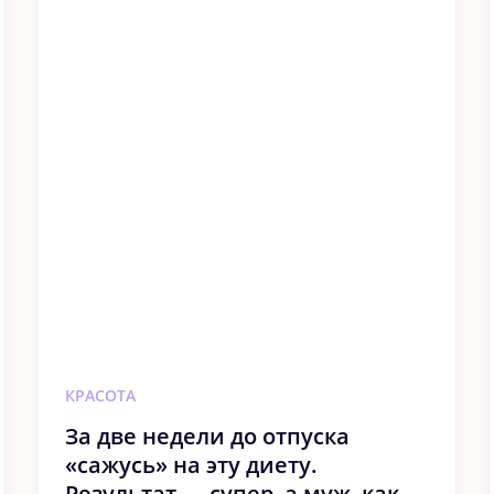
КРАСОТА
За две недели до отпуска
«сажусь» на эту диету.
Результат — супер, а муж, как