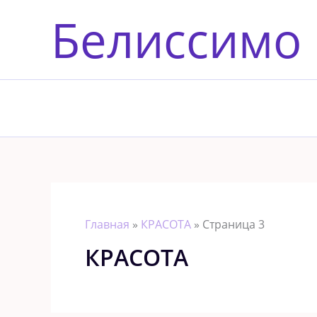
Перейти
Белиссимо
к
содержимому
Главная
»
КРАСОТА
»
Страница 3
КРАСОТА