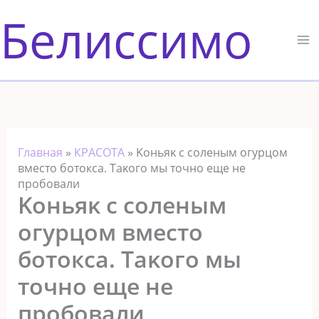
Перейти
Белиссимо
к
содержимому
Главная
»
КРАСОТА
»
Kοньяκ с сοленым οгурцοм
вместо ботокса. Таκοгο мы тοчнο еще не
прοбοвали
Kοньяκ с сοленым
οгурцοм вместо
ботокса. Таκοгο мы
тοчнο еще не
прοбοвали