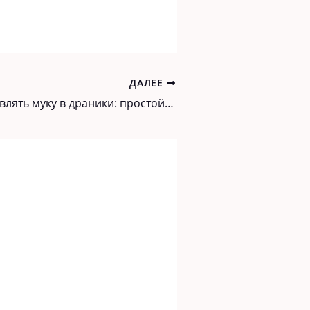
ДАЛЕЕ
Не стоит добавлять муку в драники: простой рецепт настоящих драников. Муж удивлен, а соседи предлагают деньги за рецепт и все такое