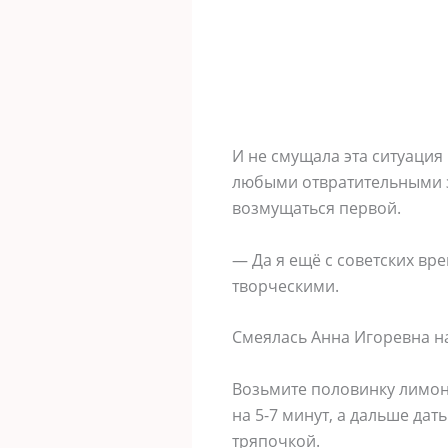
И не смущала эта ситуация
любыми отвратительными за
возмущаться первой.
— Да я ещё с советских вр
творческими.
Смеялась Анна Игоревна н
Возьмите половинку лимона
на 5-7 минут, а дальше дат
тряпочкой.