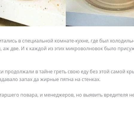
тались в специальной комнате-кухне, где был холодильн
 аж две. И к каждой из этих микроволновок было прису
и продолжали в тайне греть свою еду без этой самой кры
здавало запах да жирные пятна на стенках.
старшего повара, и менеджеров, но выявить вредителя не