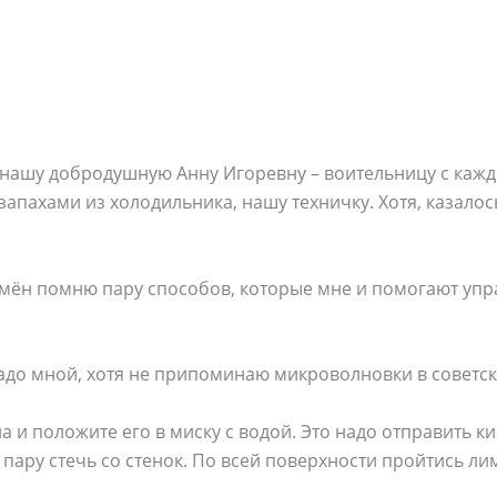
 нашу добродушную Анну Игоревну – воительницу с кажд
пахами из холодильника, нашу техничку. Хотя, казалос
емён помню пару способов, которые мне и помогают упра
адо мной, хотя не припоминаю микроволновки в советск
 и положите его в миску с водой. Это надо отправить к
ь пару стечь со стенок. По всей поверхности пройтись л