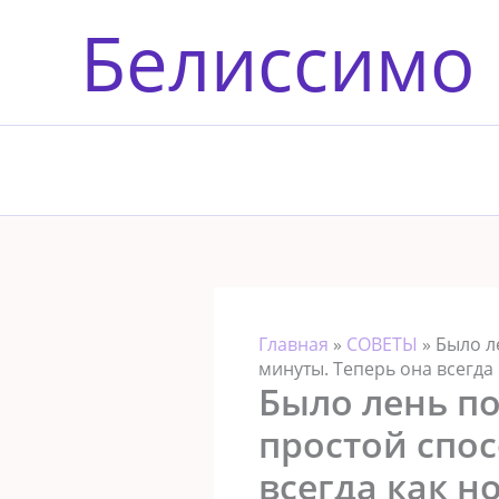
Перейти
Белиссимо
к
содержимому
Главная
»
СОВЕТЫ
»
Было л
минуты. Теперь она всегда 
Было лень по
простой спос
всегда как н