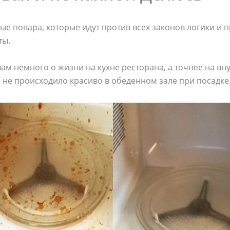
ые повара, которые идут против всех законов логики и 
ты.
вам немного о жизни на кухне ресторана, а точнее на вну
то не происходило красиво в обеденном зале при посадке