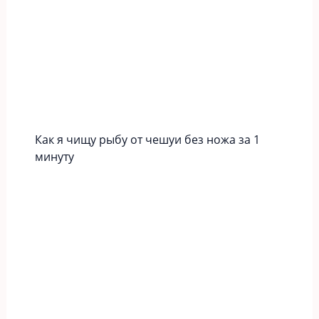
Как я чищу рыбу от чешуи без ножа за 1
минуту