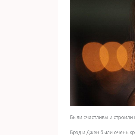
Были счастливы и строили 
Брэд и Джен были очень кр