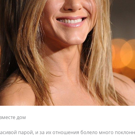
вместе дом
асивой парой, и за их отношения болело много поклонн