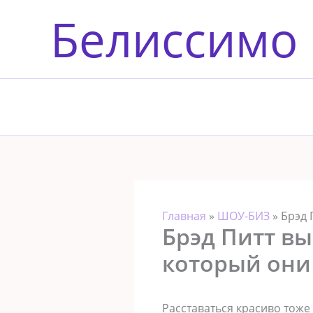
Перейти
Белиссимо
к
содержимому
Главная
»
ШОУ-БИЗ
»
Брэд 
Брэд Питт в
который они
Расставаться красиво тоже