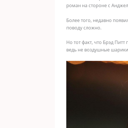
роман на стороне с Анджел
Более того, недавно появи
поводу сложно.
Но тот факт, что Брэд Питт
ведь не воздушные шарики 