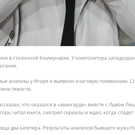
ался в столичной Коммунарке. У композитора заподозрил
огание.
мые анализы у Игоря и выявили очаговую пневмонию. Со
пени тяжести.
ссказал, что оказался в «авангарде» вместе с Львом Л
горь читал книги, смотрел сериалы и ждал, когда спадет
евца два катетера. Результаты анализов бывшего мужа 