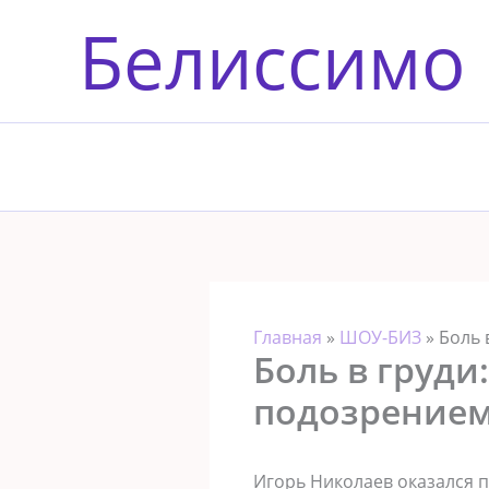
Перейти
Белиссимо
к
содержимому
Главная
»
ШОУ-БИЗ
»
Боль 
Боль в груди
подозрением
Игорь Николаев оказался 