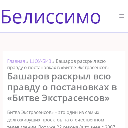
Перейти
Белиссимо
к
содержимому
Главная
»
ШОУ-БИЗ
»
Башаров раскрыл всю
правду о постановках в «Битве Экстрасенсов»
Башаров раскрыл всю
правду о постановках в
«Битве Экстрасенсов»
Битва Экстрасенсов» – это один из самых
долгоживущих проектов на отечественном
телевидении. Вот уже 22 сезона (а точнее с 2007