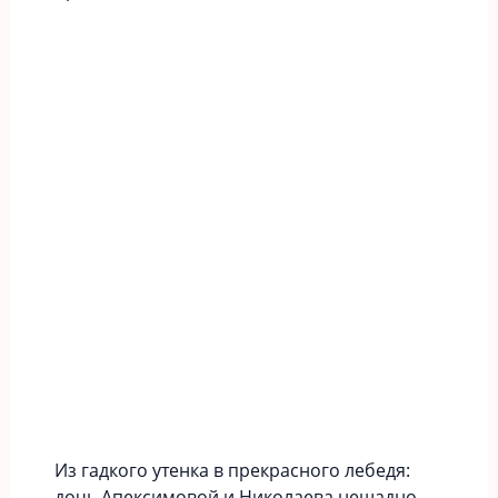
Из гадкого утенка в прекрасного лебедя:
дочь Апексимовой и Николаева нещадно