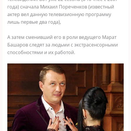
года) сначала Михаил Пореченков (известный
актер вел данную телевизионную программу
лишь первые два года),
А затем сменивший его в роли ведущего Марат
Башаров следят за людьми с экстрасенсорными
способностями и их работой.