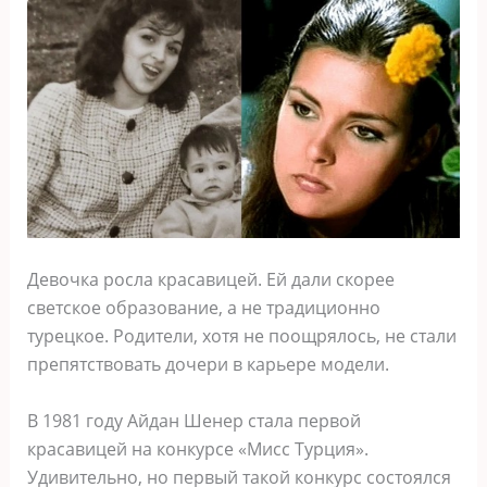
Девочка росла красавицей. Ей дали скорее
светское образование, а не традиционно
турецкое. Родители, хотя не поощрялось, не стали
препятствовать дочери в карьере модели.
В 1981 году Айдан Шенер стала первой
красавицей на конкурсе «Мисс Турция».
Удивительно, но первый такой конкурс состоялся