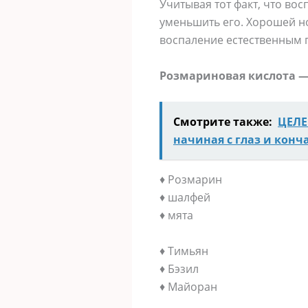
Учитывая тот факт, что во
уменьшить его. Хорошей но
воспаление естественным 
Розмариновая кислота —
Смотрите также:
ЦЕЛЕ
начиная с глаз и конч
♦ Розмарин
♦ шалфей
♦ мята
♦ Тимьян
♦ Бэзил
♦ Майоран