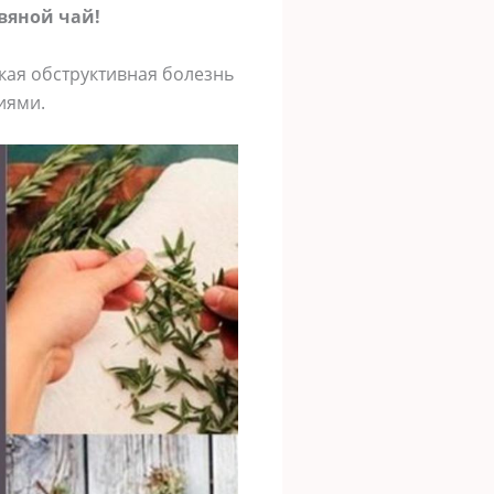
вяной чай!
ая обструктивная болезнь
иями.