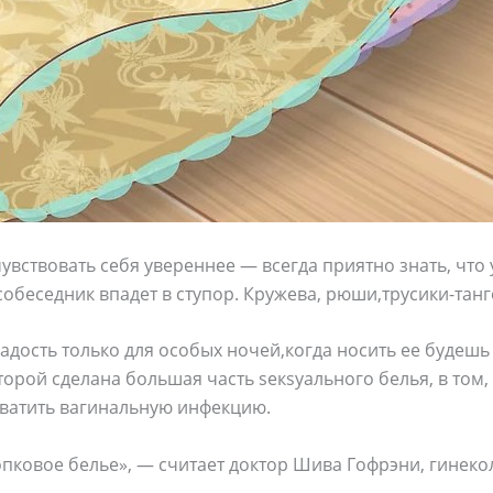
увствовать себя увереннее — всегда приятно знать, что 
собеседник впадет в ступор. Кружева, рюши,трусики-танг
радость только для особых ночей,когда носить ее будеш
торой сделана большая часть sекsуального белья, в том,
хватить вагинальную инфекцию.
опковое белье», — считает доктор Шива Гофрэни, гинеко