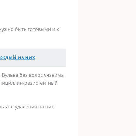
нужно быть готовыми и к
каждый из них
 Вульва без волос уязвима
етициллин-резистентный
льтате удаления на них