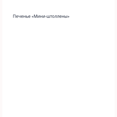
Печенье «Мини-штоллены»