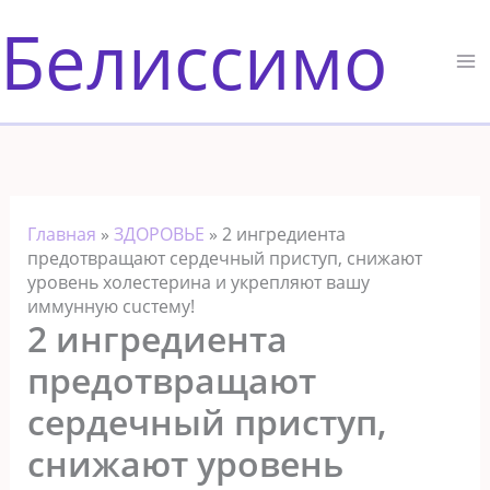
Перейти
Белиссимо
к
содержимому
Главная
»
ЗДОРОВЬЕ
»
2 ингредиента
прeдотвращают сердечный приступ, снижают
уровeнь холестерина и укрепляют вашу
иммунную cucтему!
2 ингредиента
прeдотвращают
сердечный приступ,
снижают уровeнь