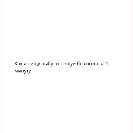
Как я чищу рыбу от чешуи без ножа за 1
минуту