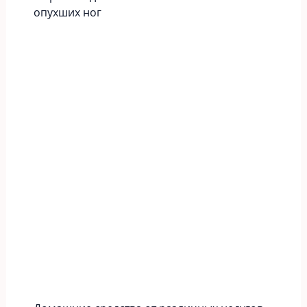
опухших ног