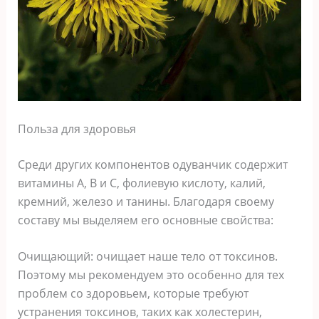
Польза для здоровья
Среди других компонентов одуванчик содержит
витамины А, В и С, фолиевую кислоту, калий,
кремний, железо и танины. Благодаря своему
составу мы выделяем его основные свойства:
Очищающий: очищает наше тело от токсинов.
Поэтому мы рекомендуем это особенно для тех
проблем со здоровьем, которые требуют
устранения токсинов, таких как холестерин,