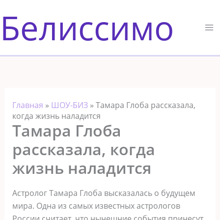
Перейти
Белиссимо
к
содержимому
Главная
»
ШОУ-БИЗ
»
Тамара Глоба рассказала,
когда жизнь наладится
Тамара Глоба
рассказала, когда
жизнь наладится
Астролог Тамара Глоба высказалась о будущем
мира. Одна из самых известных астрологов
России считает, что нынешние события принесут