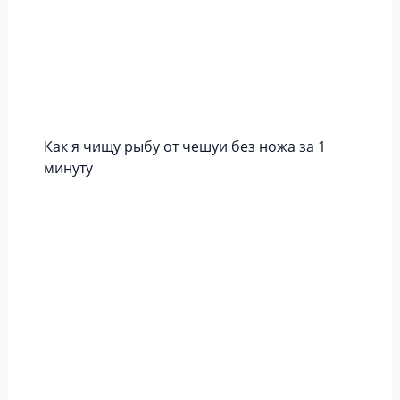
Как я чищу рыбу от чешуи без ножа за 1
минуту