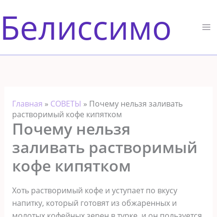
Перейти
Белиссимо
к
содержимому
Главная
»
СОВЕТЫ
»
Почему нельзя заливать
растворимый кофе кипятком
Почему нельзя
заливать растворимый
кофе кипятком
Хоть растворимый кофе и уступает по вкусу
напитку, который готовят из обжаренных и
молотых кофейных зерен в турке, и он пользуется