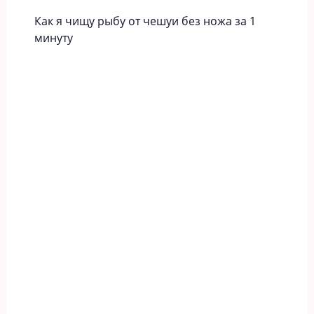
Как я чищу рыбу от чешуи без ножа за 1
минуту