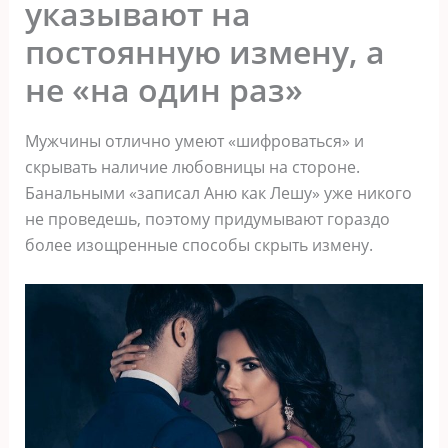
указывают на
постоянную измену, а
не «на один раз»
Мужчины отлично умеют «шифроваться» и
скрывать наличие любовницы на стороне.
Банальными «записал Аню как Лешу» уже никого
не проведешь, поэтому придумывают гораздо
более изощренные способы скрыть измену.