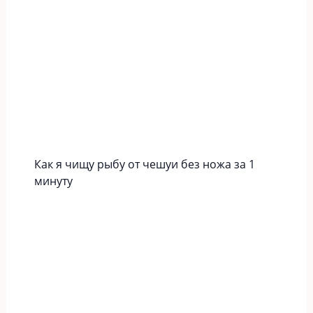
Как я чищу рыбу от чешуи без ножа за 1
минуту