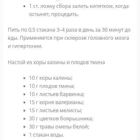
1 ст. ложку сбора залить кипятком, когда
остынет, процедить.
Пить по 0,5 стакана 3–4 раза в день за 30 минут до
еды. Применяется при склерозе головного мозга
и гипертонии.
Настой из коры калины и плодов тмина
10 г коры калины;
10 г плодов тмина;
10 г листьев барвинка;
15 г корня валерианы;
15 г листьев мелиссы;
30 г цветков боярышника;
30 г травы омелы белой;
1 стакан воды.