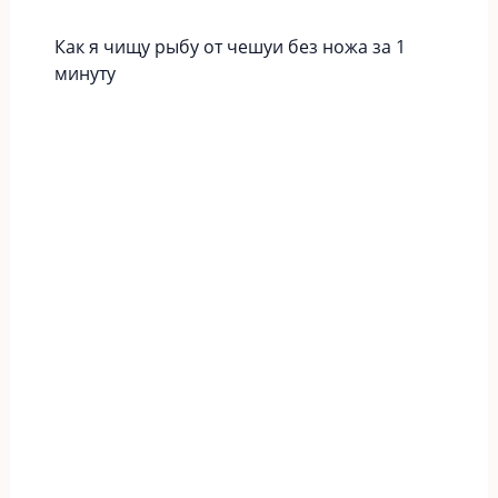
Как я чищу рыбу от чешуи без ножа за 1
минуту