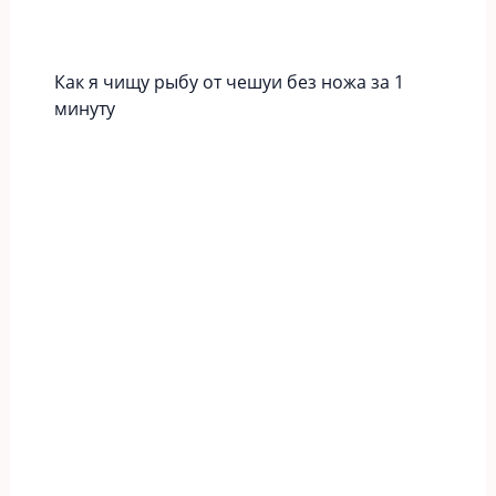
Как я чищу рыбу от чешуи без ножа за 1
минуту