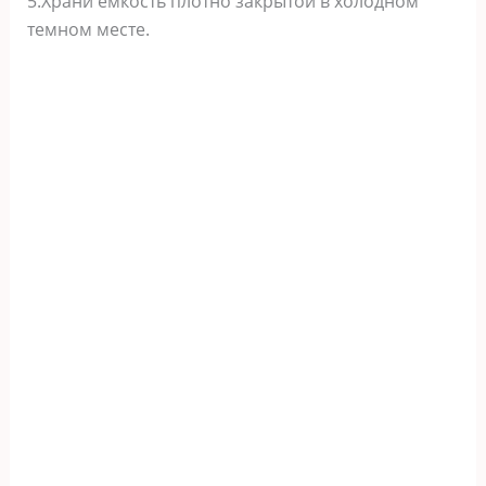
5.Храни емкость плотно закрытой в холодном
темном месте.