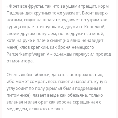
«Жрет все фрукты, так что за ушами трещит, корм
Падован для крупных тоже уважает. Висит вверх-
ногами, сидит на шпагате, кудахчет по утрам как
курица играет с игрушками, дружит с Кореллой,
своим другом попугаем, но не дружит со мной,
хотя на руке и плече сидит (но явно ненавидит
меня) клюв крепкий, как броня немецкого
Panzerkampfwagen V – однажды перекусил провод
от монитора.
Очень любит яблоки, давать с осторожностью,
ибо может сожрать весь пакет и навалить кучу в
углу ходит по полу (крылья были подрезаны в
питомнике), лазает везде как обезьяна, только
зеленая и злая орет как ворона скрещенная с
медведем, если что не так.»