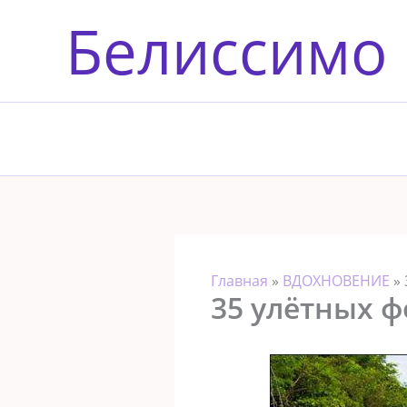
Перейти
Белиссимо
к
содержимому
Главная
»
ВДОХНОВЕНИЕ
»
35 улётных ф