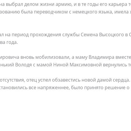
 выбрал делом жизни армию, и в те годы его карьера т
зованию была переводчиком с немецкого языка, имела
л на период прохождения службы Семена Высоцкого в С
ва года.
мировича вновь мобилизовали, а маму Владимира вместе
енький Володя с мамой Ниной Максимовной вернулись то
х отсутствия, отец успел обзавестись новой дамой сердц
становились все напряженнее, было принято решение о 