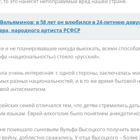
т, то это нанесет непоправимый вред нашей стране.
 Вельяминов: в 58 лет он влюбился в 24-летнюю деву
ера, народного артиста РСФСР
же и не планировавшие никуда выезжать, всеми способа
афа «национальность») стояло «русский».
ла очень интересная: с одной стороны, заключалась ма
мых разных национальностей, и в то же время бытовой
овой антисемитизм.
рейских семей отличался тем, что детям стремились дат
ым языкам. Еврей-алкоголик было понятием анекдотиче
не помешало сыновьям Вульфа Высоцкого получить вое
 войну, доблестно сражались. У отца Высоцкого – более 