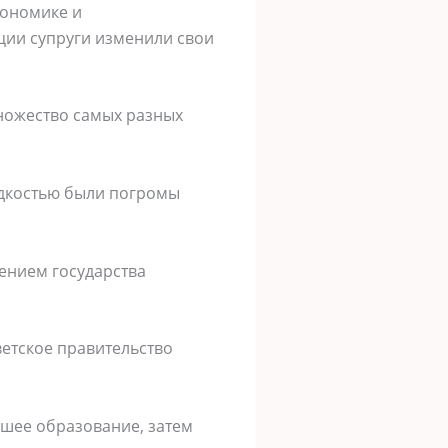
кономике и
ии супруги изменили свои
множество самых разных
едкостью были погромы
вением государства
ветское правительство
ошее образование, затем