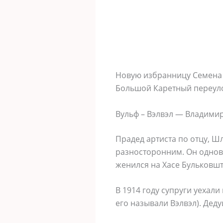
Новую избранницу Семена 
Большой Каретный переулок
Вульф – Вэлвэл — Владими
Прадед артиста по отцу, Ш
разносторонним. Он однов
женился на Хасе Бульковшт
В 1914 году супруги уехали
его называли Вэлвэл). Де