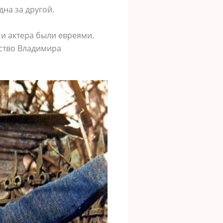
на за другой.
 и актера были евреями.
ество Владимира