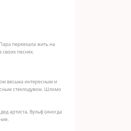
Пара переехала жить на
 своих песнях.
еком весьма интересным и
ссным стеклодувом. Шломо
дед артиста, Вульф (иногда
ние.