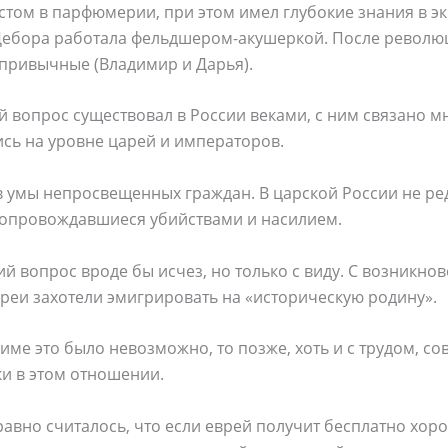
стом в парфюмерии, при этом имел глубокие знания в э
ебора работала фельдшером-акушеркой. После революц
 привычные (Владимир и Дарья).
ий вопрос существовал в России веками, с ним связано 
сь на уровне царей и императоров.
 в умы непросвещенных граждан. В царской России не р
 сопровождавшиеся убийствами и насилием.
ий вопрос вроде бы исчез, но только с виду. С возникно
евреи захотели эмигрировать на «историческую родину».
име это было невозможно, то позже, хоть и с трудом, со
и в этом отношении.
 равно считалось, что если еврей получит бесплатно хор