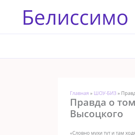
Перейти
Белиссимо
к
содержимому
Главная
»
ШОУ-БИЗ
»
Правд
Правда о том
Высоцкого
«Словно мухи тут и там хо