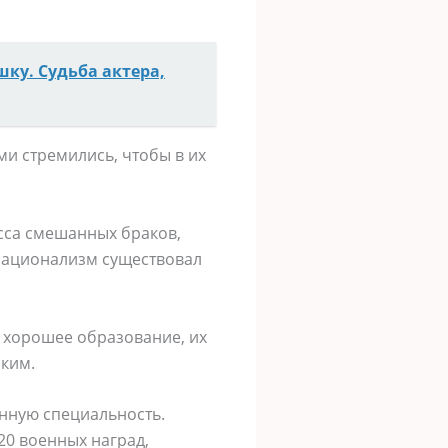
шку. Судьба актера,
ми стремились, чтобы в их
сса смешанных браков,
 национализм существовал
ь хорошее образование, их
ским.
нную специальность.
20 военных наград,