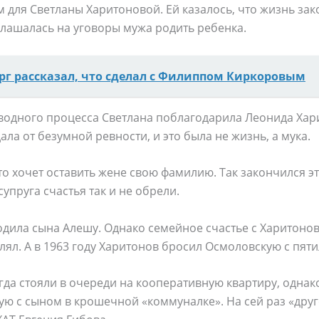
 для Светланы Харитоновой. Ей казалось, что жизнь зак
глашалась на уговоры мужа родить ребенка.
рг рассказал, что сделал с Филиппом Киркоровым
водного процесса Светлана поблагодарила Леонида Хари
дала от безумной ревности, и это была не жизнь, а мука.
что хочет оставить жене свою фамилию. Так закончился э
упруга счастья так и не обрели.
одила сына Алешу. Однако семейное счастье с Харитонов
улял. А в 1963 году Харитонов бросил Осмоловскую с пят
да стояли в очереди на кооперативную квартиру, однако
ую с сыном в крошечной «коммуналке». На сей раз «друг