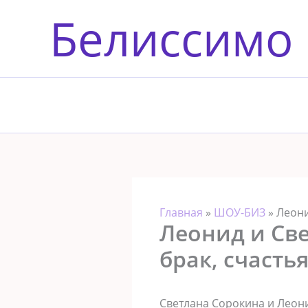
Перейти
Белиссимо
к
содержимому
Главная
»
ШОУ-БИЗ
»
Леони
Леонид и Св
брак, счасть
Светлана Сорокина и Леони