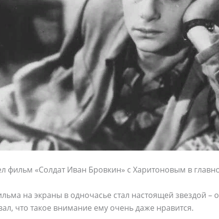
ел фильм «Солдат Иван Бровкин» с Харитоновым в главн
льма на экраны в одночасье стал настоящей звездой – 
вал, что такое внимание ему очень даже нравится.