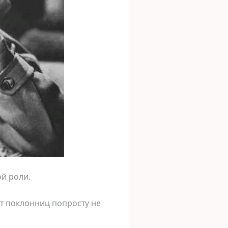
ой роли.
от поклонниц попросту не