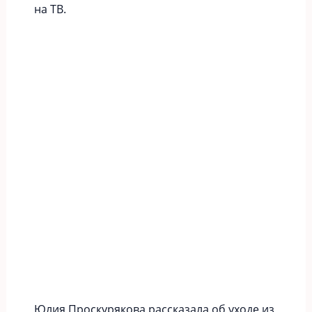
на ТВ.
Юлия Проскурякова рассказала об уходе из